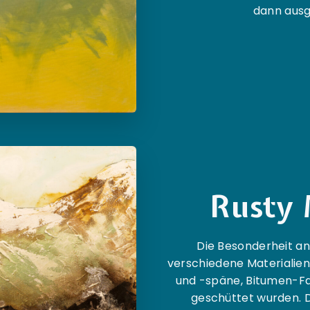
dann ausg
Rusty 
Die Besonderheit an
verschiedene Materialie
und -späne, Bitumen-Fa
geschüttet wurden. D