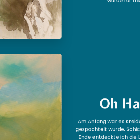
wurde für mic
Oh Ha
Am Anfang war es Kreide
gespachtelt wurde. Schic
Ende entdeckte ich die 